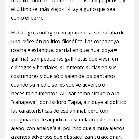
miquilos nomás”, un tercero: “- Pa’ mi pejperis:”, y
el último -el más viejo-: “-Hay alguno que sea
como el perro”.
El diálogo, zoológico en apariencia, se trataba de
una reflexión politico-filosófica. Las cochapoya,
(cocha = estanque, barrial en quechua; poya =
gallina), son pequeñas gallinetas que viven en
ciénegas y barriales, summente sucias en sus
costumbres y que sólo salen de los pantanos
cuando su medio se les vuelve adverso o
necesitan alimentos. Al usar como símbolo a la
“cahapoya”, don Isidoro Tapia, atribuye al político
las características de ese animal, pero con
imaginación, le adjudica. la simulación de un mal
ajeno, con analogía al pol1tico que simula ajenos
agentes adversos que obstaculizan su accionar,