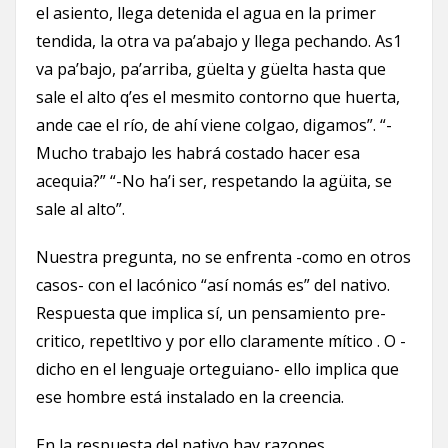
el asiento, llega detenida el agua en la primer
tendida, la otra va pa’abajo y llega pechando. As1
va pa’bajo, pa’arriba, güelta y güelta hasta que
sale el alto q’es el mesmito contorno que huerta,
ande cae el río, de ahí viene colgao, digamos”. “-
Mucho trabajo les habrá costado hacer esa
acequia?” “-No ha’i ser, respetando la agüita, se
sale al alto”.
Nuestra pregunta, no se enfrenta -como en otros
casos- con el lacónico “así nomás es” del nativo.
Respuesta que implica sí, un pensamiento pre-
critico, repetltivo y por ello claramente mítico . O -
dicho en el lenguaje orteguiano- ello implica que
ese hombre está instalado en la creencia.
En la respuesta del nativo hay razones,