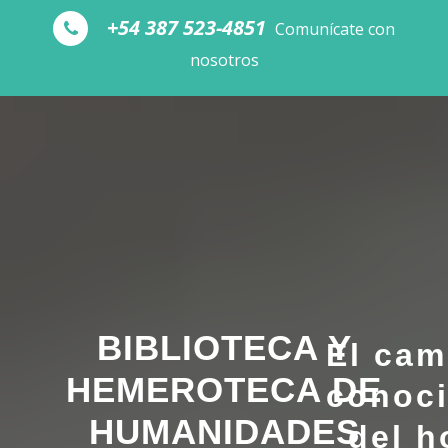
Skip to the content
+54 387 523-4851
Comunícate con
nosotros
BIBLIOTECA Y
El cam
HEMEROTECA DE
conoc
HUMANIDADES
del 