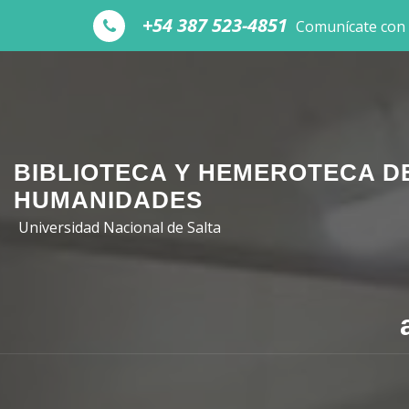
Skip to the content
+54 387 523-4851
Comunícate con
BIBLIOTECA Y HEMEROTECA D
HUMANIDADES
Universidad Nacional de Salta