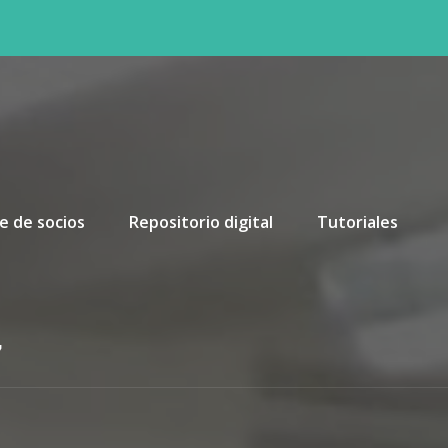
e de socios
Repositorio digital
Tutoriales
7