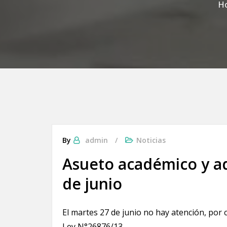
H
By
admin
Noticias
Asueto académico y ad
de junio
El martes 27 de junio no hay atención, por 
Ley N°26876/13.