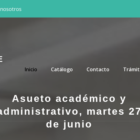
 nosotros
E
Primary Menu
Inicio
Catálogo
Contacto
Trámit
Asueto académico y
administrativo, martes 2
de junio