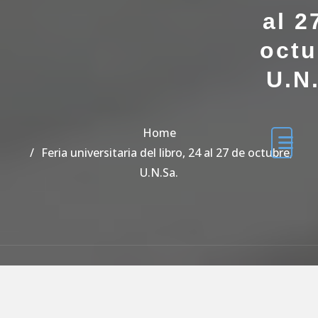
al 2
octu
U.N
Home
Feria universitaria del libro, 24 al 27 de octubre,
U.N.Sa.