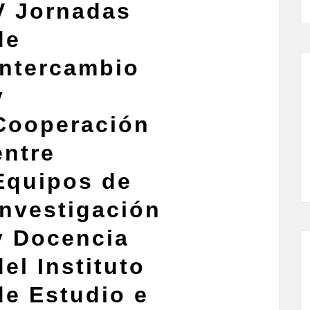
V Jornadas
de
Intercambio
y
Cooperación
entre
Equipos de
Investigación
y Docencia
del Instituto
de Estudio e