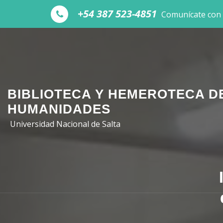
Skip to the content
+54 387 523-4851
Comunícate con
BIBLIOTECA Y HEMEROTECA D
HUMANIDADES
Universidad Nacional de Salta