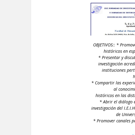
OBJETIVOS:: * Promove
históricos en es
* Presentar y discu
investigación acredi
instituciones per
N
* Compartir las experi
al conocimi
históricos en las dis
* Abrir el diálogo 
investigación del I.E.I.
de Univer
* Promover canales pa