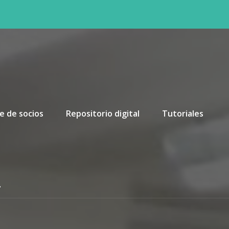
e de socios
Repositorio digital
Tutoriales
a
a