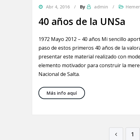
Abr 4, 2016
By
admin
Hemer
40 años de la UNSa
1972 Mayo 2012 – 40 años Mi sencillo aporte
paso de estos primeros 40 años de la valor
presentar este material realizado con mode
elemento motivador para construir la mereci
Nacional de Salta.
40 años de la UNSa
Más info aquí
Paginación de entr
1