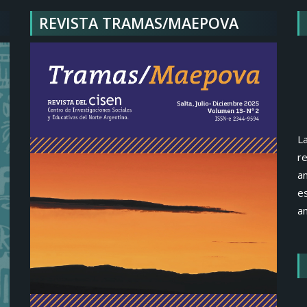
REVISTA TRAMAS/MAEPOVA
La
re
an
e
an