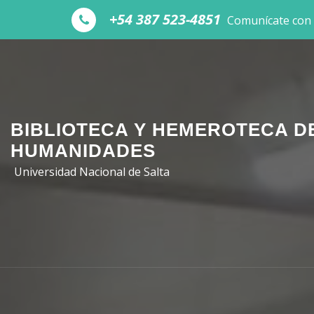
Skip to the content
+54 387 523-4851
Comunícate con
BIBLIOTECA Y HEMEROTECA D
HUMANIDADES
Universidad Nacional de Salta