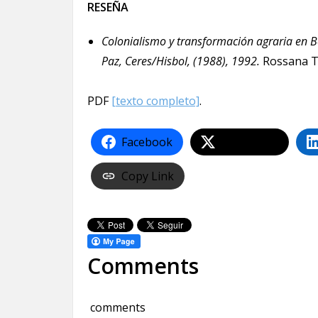
RESEÑA
Colonialismo y transformación agraria en 
Paz, Ceres/Hisbol, (1988), 1992.
Rossana T
PDF
[texto completo]
.
Facebook
Share on X
Copy Link
Comments
comments