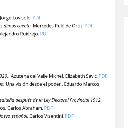
Jorge Lovisolo.
PDF
os dimos cuenta.
Mercedes Puló de Ortiz.
PDF
lejandro Ruidrejo.
PDF
920).
Azucena del Valle Michel, Elizabeth Savic.
PDF
na.
Una visión desde el poder . Eduardo Marcos
salteña después de la Ley Electoral Provincial 1912.
tos, Carlos Abraham.
PDF
ioevo español.
Carlos Visentini.
PDF