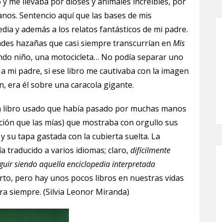
 me llevaba por dioses y animales increíbles, por
janos. Sentencio aquí que las bases de mis
dia y además a los relatos fantásticos de mi padre.
ndes hazañas que casi siempre transcurrían en
M
is
iendo niño, una motocicleta… No podía separar uno
a mi padre, si ese libro me cautivaba con la imagen
n, era él sobre una caracola gigante.
 un libro usado que había pasado por muchas manos
ación que las mías) que mostraba con orgullo sus
y su tapa gastada con la cubierta suelta. La
ía traducido a varios idiomas; claro,
difícilmente
guir siendo aquella enciclopedia interpretada
erto, pero hay unos pocos libros en nuestras vidas
a siempre. (Silvia Leonor Miranda)