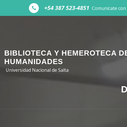
Skip to the content
+54 387 523-4851
Comunícate con
BIBLIOTECA Y HEMEROTECA D
HUMANIDADES
Universidad Nacional de Salta
D