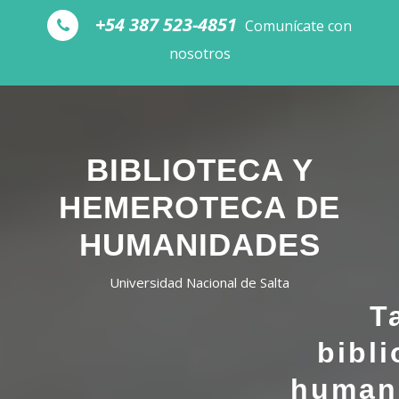
Skip to the content
+54 387 523-4851
Comunícate con
nosotros
BIBLIOTECA Y
HEMEROTECA DE
HUMANIDADES
Universidad Nacional de Salta
T
bibli
human