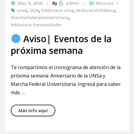
May 8, 2026
By
admin
Noticias
unsa
,
2026
,
biblioteca unsa
,
#EducaciónPública
,
MarchaFederalUniversitaria
,
biblioteca humanidades
Aviso| Eventos de la
próxima semana
Te compartimos el cronograma de atención de la
próxima semana: Aniversario de la UNSa y
Marcha Federal Universitaria. Ingresá para saber
más. …
Aviso| Eventos de la próxima semana
Más info aquí